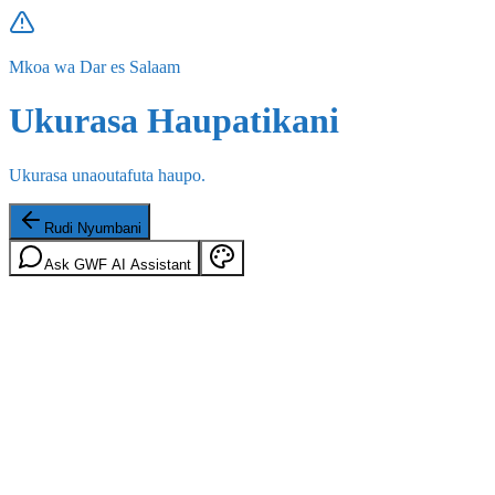
Mkoa wa Dar es Salaam
Ukurasa Haupatikani
Ukurasa unaoutafuta haupo.
Rudi Nyumbani
Ask GWF AI Assistant