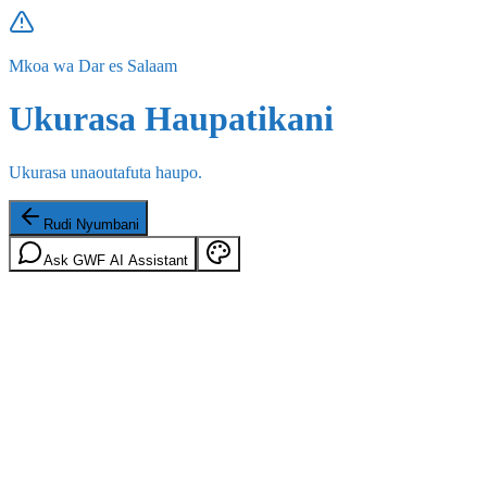
Mkoa wa Dar es Salaam
Ukurasa Haupatikani
Ukurasa unaoutafuta haupo.
Rudi Nyumbani
Ask GWF AI Assistant