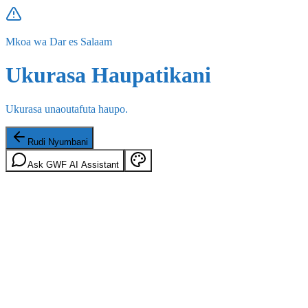
Mkoa wa Dar es Salaam
Ukurasa Haupatikani
Ukurasa unaoutafuta haupo.
Rudi Nyumbani
Ask GWF AI Assistant